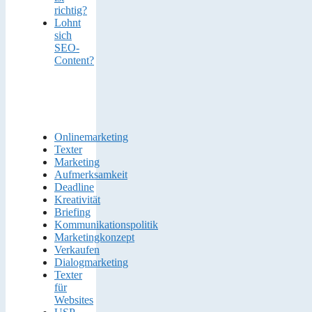
richtig?
Lohnt
sich
SEO-
Content?
Onlinemarketing
Texter
Marketing
Aufmerksamkeit
Deadline
Kreativität
Briefing
Kommunikationspolitik
Marketingkonzept
Verkaufen
Dialogmarketing
Texter
für
Websites