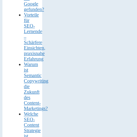
Google
gefunden?
Vorteile
für
SEO-
Lernende
–
Schärfere
Einsichten,
praxisnahe
Erfahrung
Warum
ist
Semantic
Copywriting
die
Zukunft
des
Content-
Marketings?
Welche
SEO-
Content
Strategie
ist