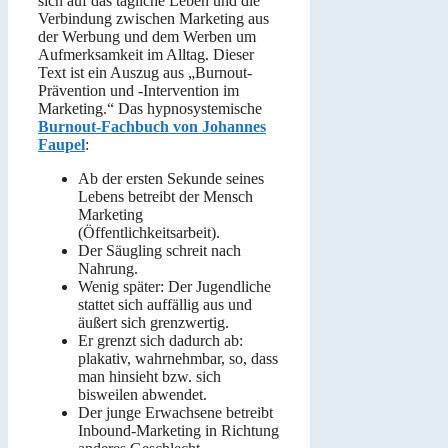
sich auf das tägliche Leben und die
Verbindung zwischen Marketing aus
der Werbung und dem Werben um
Aufmerksamkeit im Alltag. Dieser
Text ist ein Auszug aus „Burnout-
Prävention und -Intervention im
Marketing.“ Das hypnosystemische
Burnout-Fachbuch von Johannes
Faupel
:
Ab der ersten Sekunde seines
Lebens betreibt der Mensch
Marketing
(Öffentlichkeitsarbeit).
Der Säugling schreit nach
Nahrung.
Wenig später: Der Jugendliche
stattet sich auffällig aus und
äußert sich grenzwertig.
Er grenzt sich dadurch ab:
plakativ, wahrnehmbar, so, dass
man hinsieht bzw. sich
bisweilen abwendet.
Der junge Erwachsene betreibt
Inbound-Marketing in Richtung